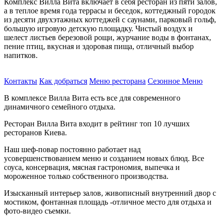
Комплекс Вилла Вита включает в себя ресторан из пяти залов,
а в теплое время года террасы и беседок, коттеджный городок
из десяти двухэтажных коттеджей с саунами, парковый гольф,
большую игровую детскую площадку. Чистый воздух и
шелест листьев березовой рощи, журчание воды в фонтанах,
пение птиц, вкусная и здоровая пища, отличный выбор
напитков.
Контакты
Как добраться
Меню ресторана
Сезонное Меню
В комплексе Вилла Вита есть все для современного
динамичного семейного отдыха.
Ресторан Вилла Вита входит в рейтинг топ 10 лучших
ресторанов Киева.
Наш шеф-повар постоянно работает над
усовершенствованием меню и созданием новых блюд. Все
соуса, консервация, мясная гастрономия, выпечка и
мороженное только собственного производства.
Изысканный интерьер залов, живописный внутренний двор с
мостиком, фонтанная площадь -отличное место для отдыха и
фото-видео съемки.