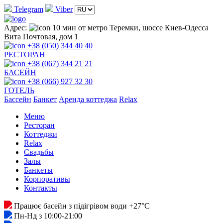
Telegram
Viber
Адрес:
10 мин от метро Теремки, шоссе Киев-Одесса
Вита Почтовая, дом 1
+38 (050) 344 40 40
РЕСТОРАН
+38 (067) 344 21 21
БАСЕЙН
+38 (066) 927 32 30
ГОТЕЛЬ
Басcейн
Банкет
Аренда коттеджа
Relax
Меню
Ресторан
Коттеджи
Relax
Свадьбы
Залы
Банкеты
Корпоративы
Контакты
Працює басейн з підігрівом води +27°C
Пн-Нд з 10:00-21:00