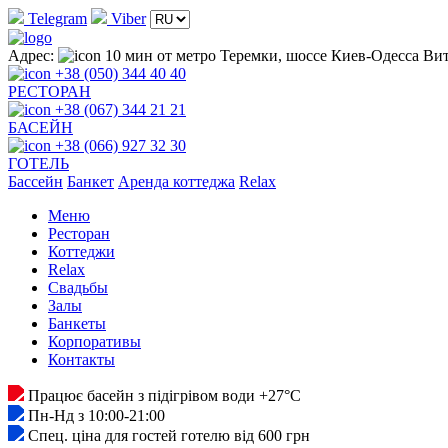
Telegram
Viber
Адрес:
10 мин от метро Теремки, шоссе Киев-Одесса Вит
+38 (050) 344 40 40
РЕСТОРАН
+38 (067) 344 21 21
БАСЕЙН
+38 (066) 927 32 30
ГОТЕЛЬ
Басcейн
Банкет
Аренда коттеджа
Relax
Меню
Ресторан
Коттеджи
Relax
Свадьбы
Залы
Банкеты
Корпоративы
Контакты
Працює басейн з підігрівом води +27°C
Пн-Нд з 10:00-21:00
Спец. ціна для гостей готелю від 600 грн