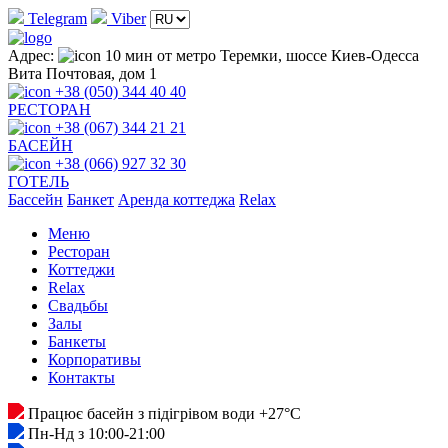
Telegram
Viber
Адрес:
10 мин от метро Теремки, шоссе Киев-Одесса
Вита Почтовая, дом 1
+38 (050) 344 40 40
РЕСТОРАН
+38 (067) 344 21 21
БАСЕЙН
+38 (066) 927 32 30
ГОТЕЛЬ
Басcейн
Банкет
Аренда коттеджа
Relax
Меню
Ресторан
Коттеджи
Relax
Свадьбы
Залы
Банкеты
Корпоративы
Контакты
Працює басейн з підігрівом води +27°C
Пн-Нд з 10:00-21:00